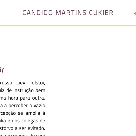
CANDIDO MARTINS CUKIER
s
ói
usso Liev Tolstói,
uiz de instrução bem
ma hora para outra.
ça a perceber o vazio
rcepção se amplia à
lia e dos colegas de
torvo a ser evitado.
inge em menos de cem