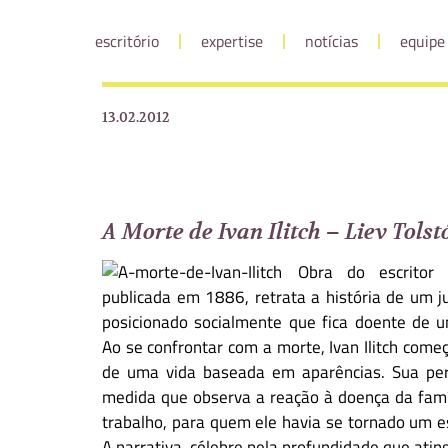
escritório
expertise
notícias
equipe
13.02.2012
A Morte de Ivan Ilitch – Liev Tolst
Obra do escritor r
publicada em 1886, retrata a história de um j
posicionado socialmente que fica doente de u
Ao se confrontar com a morte, Ivan Ilitch come
de uma vida baseada em aparências. Sua pe
medida que observa a reação à doença da famí
trabalho, para quem ele havia se tornado um es
A narrativa, célebre pela profundidade que at