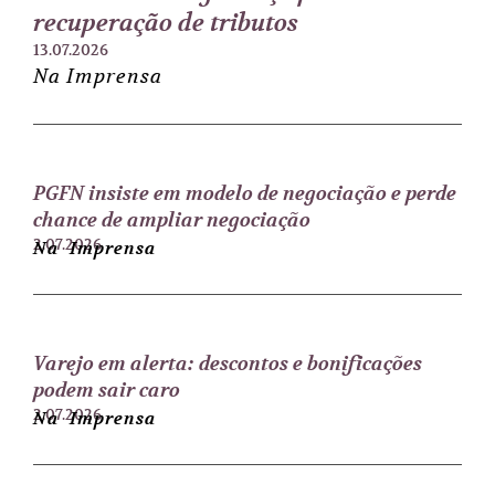
recuperação de tributos
13.07.2026
Na Imprensa
PGFN insiste em modelo de negociação e perde
chance de ampliar negociação
2.07.2026
Na Imprensa
Varejo em alerta: descontos e bonificações
podem sair caro
2.07.2026
Na Imprensa