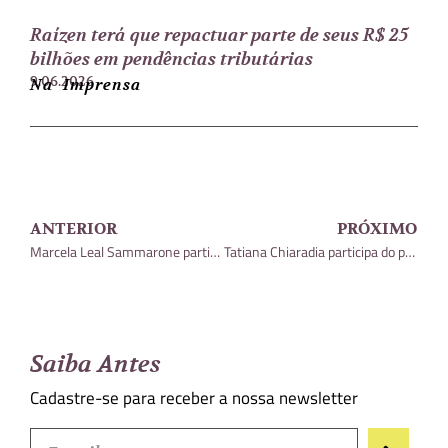
Raízen terá que repactuar parte de seus R$ 25
bilhões em pendências tributárias
9.06.2026
Na Imprensa
ANTERIOR
PRÓXIMO
Marcela Leal Sammarone participa de evento da Confederação Nacional da Agricultura e Pecuária
Tatiana Chiaradia participa do primeiro encontro do Woman in Tax em 2020
Saiba Antes
Cadastre-se para receber a nossa newsletter