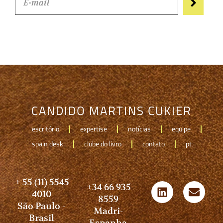
CANDIDO MARTINS CUKIER
escritório
expertise
notícias
equipe
spain desk
clube do livro
contato
pt
+ 55 (11) 5545
+34 66 935
4010
8559
São Paulo -
Madri-
Brasil
Espanha