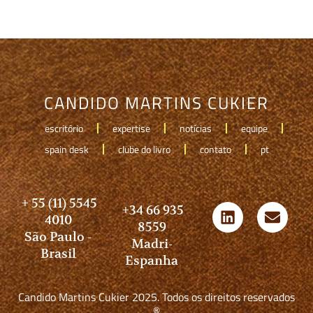
CANDIDO MARTINS CUKIER
escritório
expertise
notícias
equipe
spain desk
clube do livro
contato
pt
+ 55 (11) 5545
+34 66 935
4010
8559
São Paulo -
Madri-
Brasil
Espanha
Candido Martins Cukier 2025. Todos os direitos reservados
®