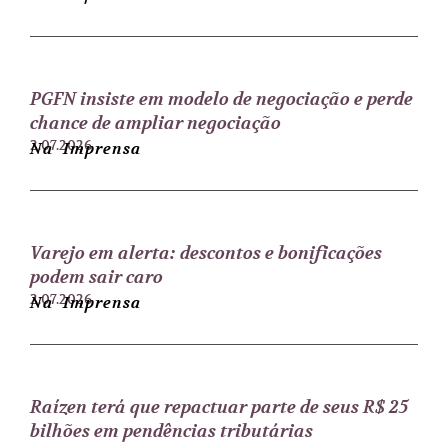
PGFN insiste em modelo de negociação e perde
chance de ampliar negociação
2.07.2026
Na Imprensa
Varejo em alerta: descontos e bonificações
podem sair caro
2.07.2026
Na Imprensa
Raízen terá que repactuar parte de seus R$ 25
bilhões em pendências tributárias