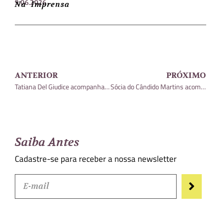
9.06.2026
Na Imprensa
ANTERIOR
PRÓXIMO
Tatiana Del Giudice acompanha discussões sobre Reforma Tributária em evento na FGV
Sócia do Cândido Martins acompanha 1º Congresso de Direito Tributário da OAB-SP
Saiba Antes
Cadastre-se para receber a nossa newsletter