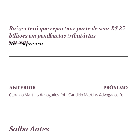
Raízen terá que repactuar parte de seus R$ 25
bilhões em pendências tributárias
9.06.2026
Na Imprensa
ANTERIOR
PRÓXIMO
Candido Martins Advogados foi incluído na terceira edição do guia “Análise Advocacia Diversidade e Inclusão”
Candido Martins Advogados foi incluído entre os melhores escritórios do Brasil pelo guia ITR World Tax
Saiba Antes