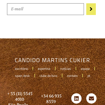
CANDIDO MARTINS CUKIER
escritório
expertise
notícias
equipe
spain desk
clube do livro
contato
pt
+ 55 (11) 5545
+34 66 935
4010
8559
São Paulo -