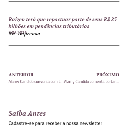
Raízen terá que repactuar parte de seus R$ 25
bilhões em pendências tributárias
9.06.2026
Na Imprensa
ANTERIOR
PRÓXIMO
Alamy Candido conversa com Legislação & Mercados sobre decisões de execuções fiscais
Alamy Candido comenta portaria da PGFN que regulamenta negociação de dívidas tributárias
Saiba Antes
Cadastre-se para receber a nossa newsletter