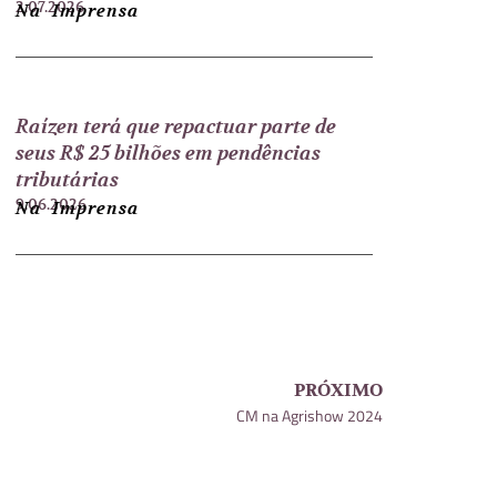
2.07.2026
Na Imprensa
Raízen terá que repactuar parte de
seus R$ 25 bilhões em pendências
tributárias
9.06.2026
Na Imprensa
PRÓXIMO
CM na Agrishow 2024