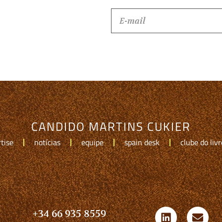
CANDIDO MARTINS CUKIER
tise
notícias
equipe
spain desk
clube do livr
+34 66 935 8559