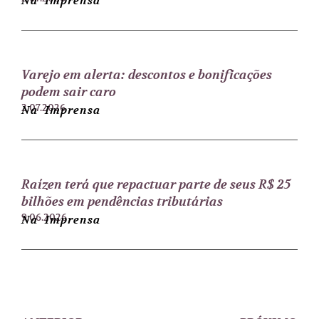
Na Imprensa
Varejo em alerta: descontos e bonificações
podem sair caro
2.07.2026
Na Imprensa
Raízen terá que repactuar parte de seus R$ 25
bilhões em pendências tributárias
9.06.2026
Na Imprensa