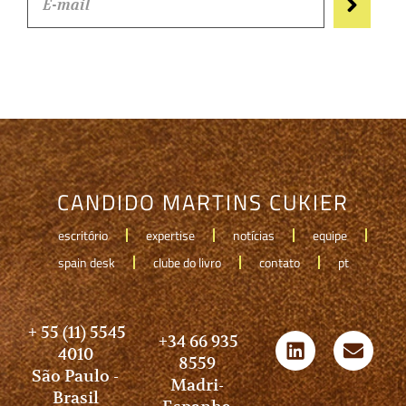
CANDIDO MARTINS CUKIER
escritório
expertise
notícias
equipe
spain desk
clube do livro
contato
pt
+ 55 (11) 5545
+34 66 935
4010
8559
São Paulo -
Madri-
Brasil