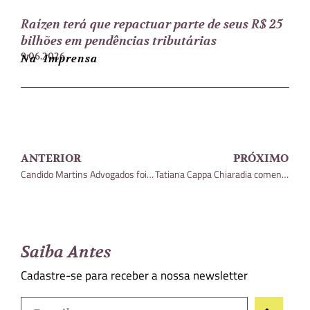
Raízen terá que repactuar parte de seus R$ 25
bilhões em pendências tributárias
9.06.2026
Na Imprensa
ANTERIOR
PRÓXIMO
Candido Martins Advogados foi incluído entre os melhores escritórios do Brasil pelo guia ITR World Tax
Tatiana Cappa Chiaradia comentou sobre a publicação da Medida Provisória 1.185/2023
Saiba Antes
Cadastre-se para receber a nossa newsletter