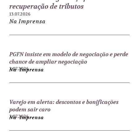
recuperação de tributos
13.07.2026
Na Imprensa
PGFN insiste em modelo de negociação e perde
chance de ampliar negociação
2.07.2026
Na Imprensa
Varejo em alerta: descontos e bonificações
podem sair caro
2.07.2026
Na Imprensa