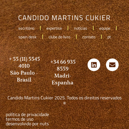
CANDIDO MARTINS CUKIER
escritório
expertise
notícias
equipe
spain desk
clube do livro
contato
pt
+ 55 (11) 5545
+34 66 935
4010
8559
São Paulo -
Madri-
Brasil
Espanha
Candido Martins Cukier 2025. Todos os direitos reservados
®
política de privacidade
termos de uso
desenvolvido por nuts