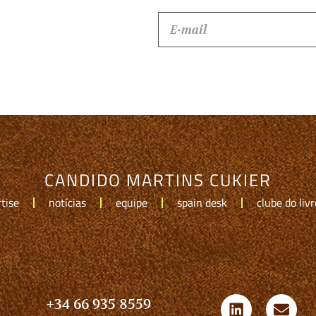
CANDIDO MARTINS CUKIER
tise
notícias
equipe
spain desk
clube do livr
+34 66 935 8559