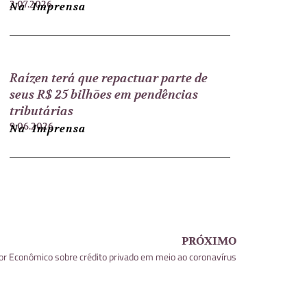
2.07.2026
Na Imprensa
Raízen terá que repactuar parte de
seus R$ 25 bilhões em pendências
tributárias
9.06.2026
Na Imprensa
PRÓXIMO
r Econômico sobre crédito privado em meio ao coronavírus