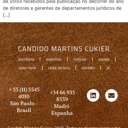
de votos recebidos pela publicação no decorrer do ano
de diretores e gerentes de departamentos jurídicos de
[…]
CANDIDO MARTINS CUKIER
escritório
expertise
notícias
equipe
spain desk
clube do livro
contato
pt
+ 55 (11) 5545
+34 66 935
4010
8559
São Paulo -
Madri-
Brasil
Espanha