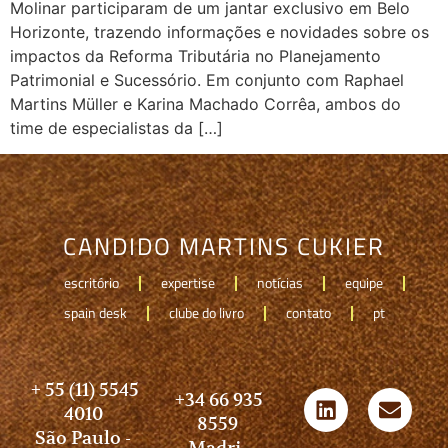
Molinar participaram de um jantar exclusivo em Belo
Horizonte, trazendo informações e novidades sobre os
impactos da Reforma Tributária no Planejamento
Patrimonial e Sucessório. Em conjunto com Raphael
Martins Müller e Karina Machado Corrêa, ambos do
time de especialistas da […]
CANDIDO MARTINS CUKIER
escritório
expertise
notícias
equipe
spain desk
clube do livro
contato
pt
+ 55 (11) 5545
+34 66 935
4010
8559
São Paulo -
Madri-