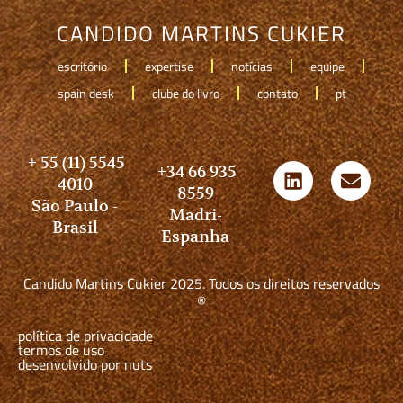
CANDIDO MARTINS CUKIER
escritório
expertise
notícias
equipe
spain desk
clube do livro
contato
pt
+ 55 (11) 5545
+34 66 935
4010
8559
São Paulo -
Madri-
Brasil
Espanha
Candido Martins Cukier 2025. Todos os direitos reservados
®
política de privacidade
termos de uso
desenvolvido por nuts