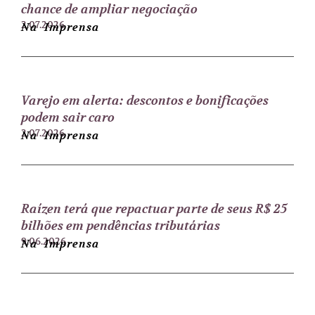
chance de ampliar negociação
2.07.2026
Na Imprensa
Varejo em alerta: descontos e bonificações
podem sair caro
2.07.2026
Na Imprensa
Raízen terá que repactuar parte de seus R$ 25
bilhões em pendências tributárias
9.06.2026
Na Imprensa