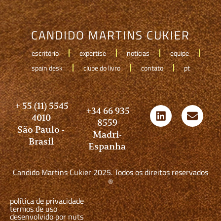
CANDIDO MARTINS CUKIER
escritório
expertise
notícias
equipe
spain desk
clube do livro
contato
pt
+ 55 (11) 5545
+34 66 935
4010
8559
São Paulo -
Madri-
Brasil
Espanha
Candido Martins Cukier 2025. Todos os direitos reservados
®
política de privacidade
termos de uso
desenvolvido por nuts