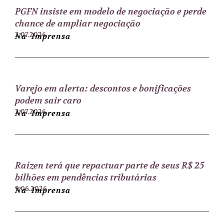
PGFN insiste em modelo de negociação e perde
chance de ampliar negociação
2.07.2026
Na Imprensa
Varejo em alerta: descontos e bonificações
podem sair caro
2.07.2026
Na Imprensa
Raízen terá que repactuar parte de seus R$ 25
bilhões em pendências tributárias
9.06.2026
Na Imprensa