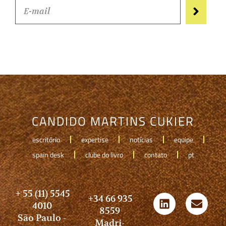
CANDIDO MARTINS CUKIER
escritório
expertise
notícias
equipe
spain desk
clube do livro
contato
pt
+ 55 (11) 5545
+34 66 935
4010
8559
São Paulo -
Madri-