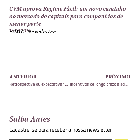
CVM aprova Regime Fácil: um novo caminho
ao mercado de capitais para companhias de
menor porte
18.08.2025
#CMC Newsletter
ANTERIOR
PRÓXIMO
Retrospectiva ou expectativa? 2022: a reforma tributária passa?
Incentivos de longo prazo a administradores e colaboradores: um cuidado com o futuro
Saiba Antes
Cadastre-se para receber a nossa newsletter