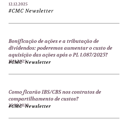
12.12.2025
#CMC Newsletter
Bonificação de ações e a tributação de
dividendos: poderemos aumentar o custo de
aquisição das ações após o PL 1.087/2025?
17.11.2025
#CMC Newsletter
Como ficarão IBS/CBS nos contratos de
compartilhamento de custos?
25.09.2025
#CMC Newsletter