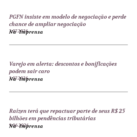
PGFN insiste em modelo de negociação e perde
chance de ampliar negociação
2.07.2026
Na Imprensa
Varejo em alerta: descontos e bonificações
podem sair caro
2.07.2026
Na Imprensa
Raízen terá que repactuar parte de seus R$ 25
bilhões em pendências tributárias
9.06.2026
Na Imprensa