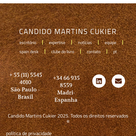
CANDIDO MARTINS CUKIER
escritório
expertise
notícias
equipe
spain desk
clube do livro
contato
pt
+ 55 (11) 5545
+34 66 935
4010
8559
São Paulo -
Madri-
Brasil
Espanha
Candido Martins Cukier 2025. Todos os direitos reservados
®
política de privacidade