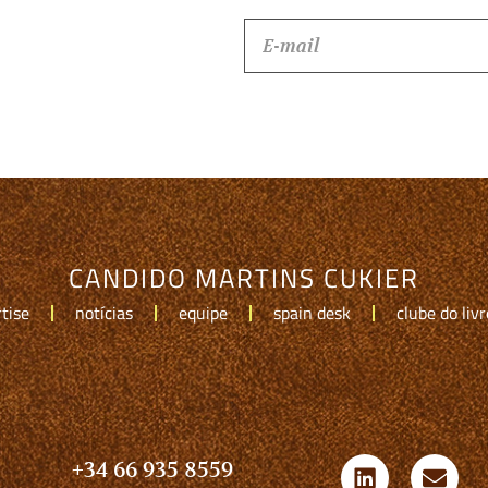
CANDIDO MARTINS CUKIER
tise
notícias
equipe
spain desk
clube do livr
+34 66 935 8559