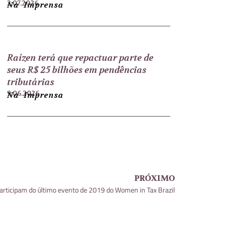
2.07.2026
Na Imprensa
Raízen terá que repactuar parte de
seus R$ 25 bilhões em pendências
tributárias
9.06.2026
Na Imprensa
PRÓXIMO
rticipam do último evento de 2019 do Women in Tax Brazil