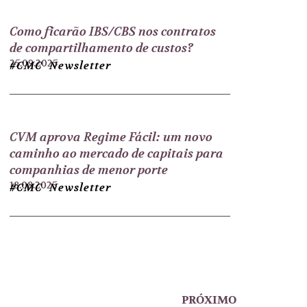
Como ficarão IBS/CBS nos contratos
de compartilhamento de custos?
25.09.2025
#CMC Newsletter
CVM aprova Regime Fácil: um novo
caminho ao mercado de capitais para
companhias de menor porte
18.08.2025
#CMC Newsletter
PRÓXIMO