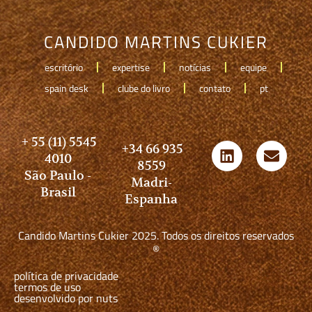
CANDIDO MARTINS CUKIER
escritório
expertise
notícias
equipe
spain desk
clube do livro
contato
pt
+ 55 (11) 5545
+34 66 935
4010
8559
São Paulo -
Madri-
Brasil
Espanha
Candido Martins Cukier 2025. Todos os direitos reservados
®
política de privacidade
termos de uso
desenvolvido por nuts