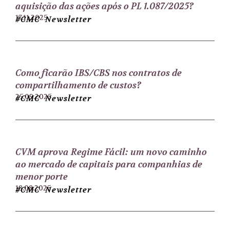
aquisição das ações após o PL 1.087/2025?
17.11.2025
#CMC Newsletter
Como ficarão IBS/CBS nos contratos de
compartilhamento de custos?
25.09.2025
#CMC Newsletter
CVM aprova Regime Fácil: um novo caminho
ao mercado de capitais para companhias de
menor porte
18.08.2025
#CMC Newsletter