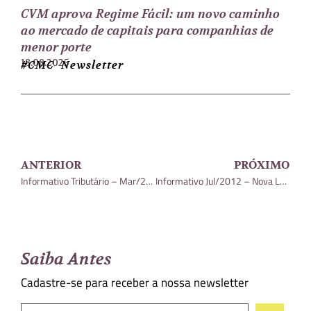
CVM aprova Regime Fácil: um novo caminho
ao mercado de capitais para companhias de
menor porte
18.08.2025
#CMC Newsletter
ANTERIOR
PRÓXIMO
Informativo Tributário – Mar/2012
Informativo Jul/2012 – Nova Lei de Defesa da Concorrência
Saiba Antes
Cadastre-se para receber a nossa newsletter