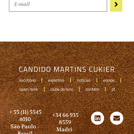
CANDIDO MARTINS CUKIER
escritório
expertise
notícias
equipe
spain desk
clube do livro
contato
pt
+ 55 (11) 5545
+34 66 935
4010
8559
São Paulo -
Madri-
Brasil